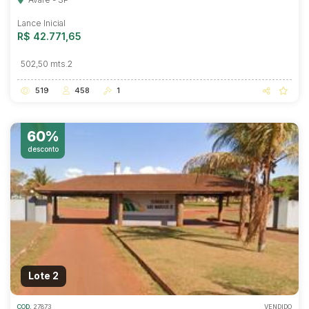
Lance Inicial
R$ 42.771,65
502,50 mts.2
519
458
1
60%
desconto
Lote 2
COD.
27873
VENDIDO