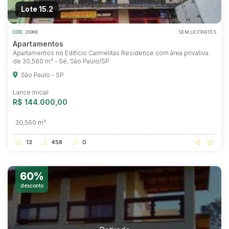
Lote 15.2
COD.
28966
SEM LICITANTES
Apartamentos
Apartamentos no Edifício Carmelitas Residence com área privativa
de 30,560 m² - Sé, São Paulo/SP
São Paulo - SP
Lance Inicial
R$ 144.000,00
30,560 m²
13
458
0
60%
desconto