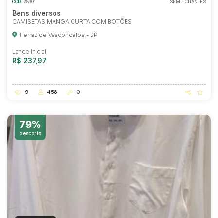
COD.
28901
SEM LICITANTES
Bens diversos
CAMISETAS MANGA CURTA COM BOTÕES
Ferraz de Vasconcelos - SP
Lance Inicial
R$ 237,97
9
458
0
79%
desconto