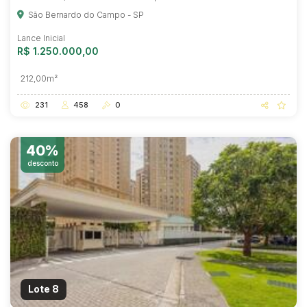
São Bernardo do Campo - SP
Lance Inicial
R$ 1.250.000,00
212,00m²
231
458
0
40%
desconto
Lote 8