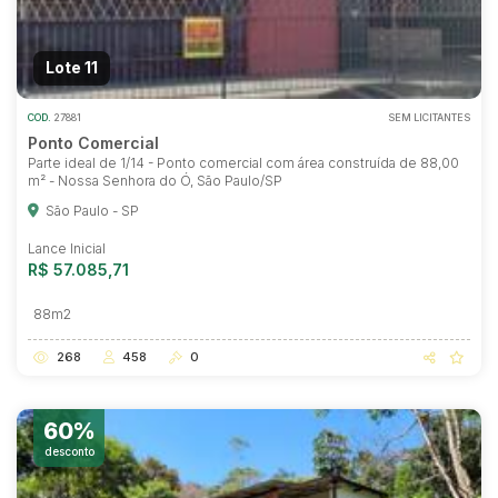
Lote 11
COD.
27881
SEM LICITANTES
Ponto Comercial
Parte ideal de 1/14 - Ponto comercial com área construída de 88,00
m² - Nossa Senhora do Ó, São Paulo/SP
São Paulo - SP
Lance Inicial
R$ 57.085,71
88m2
268
458
0
60%
desconto