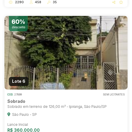
2290
458
35
60%
desconto
Lote 6
COD.
27899
SEM LICITANTES
Sobrado
Sobrado em terreno de 126,00 m² - Ipiranga, São Paulo/SP
São Paulo - SP
Lance Inicial
R$ 360.000,00