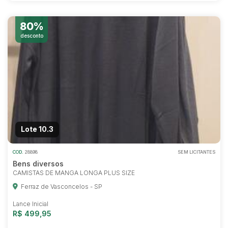
80%
desconto
Lote 10.3
COD.
28898
SEM LICITANTES
Bens diversos
CAMISTAS DE MANGA LONGA PLUS SIZE
Ferraz de Vasconcelos - SP
Habilite-se para efetuar lances ou
propostas
Lance Inicial
R$ 499,95