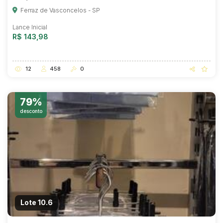
Ferraz de Vasconcelos - SP
Lance Inicial
R$ 143,98
12
458
0
79%
desconto
Lote 10.6