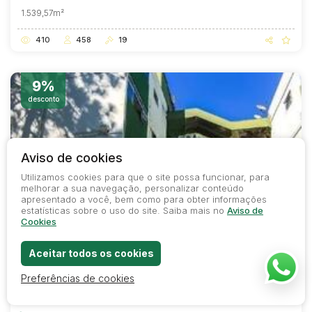
1.539,57m²
410
458
19
9%
desconto
Aviso de cookies
Utilizamos cookies para que o site possa funcionar, para
melhorar a sua navegação, personalizar conteúdo
apresentado a você, bem como para obter informações
estatísticas sobre o uso do site. Saiba mais no
Aviso de
Cookies
Lote 19
Aceitar todos os cookies
COD.
28119
SEM LICITANTES
Apartamentos
Preferências de cookies
Apartamento com área privativa de 48,59 m² e 1 vaga de garagem -
Conjunto Residencial Serra Verde, Taboão da Serra/SP