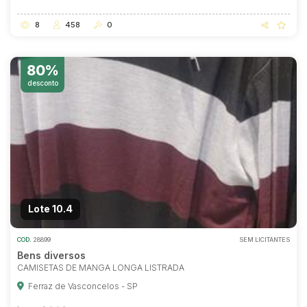
8
458
0
80%
desconto
Lote 10.4
COD.
28899
SEM LICITANTES
Bens diversos
CAMISETAS DE MANGA LONGA LISTRADA
Ferraz de Vasconcelos - SP