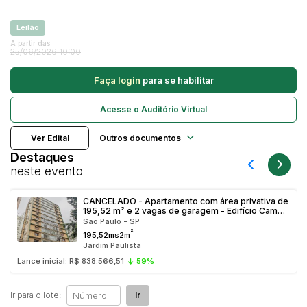
Caminhonetes
Leilão
Carros
Pesquisar
A partir das
25/06/2026 10:00
Máquina Varredeira
Motos
Faça login
para se habilitar
Pá Carregadeira
Acesse o Auditório Virtual
SUV
Utilitário & furgão
Ver Edital
Outros documentos
Destaques
neste evento
CANCELADO - Apartamento com área privativa de
195,52 m² e 2 vagas de garagem - Edifício Campo
Verde, Jardim Paulista, São Paulo/SP
São Paulo - SP
²
195,52ms2m
Jardim Paulista
Lance inicial: R$ 838.566,51
59%
Ir para o lote:
Ir