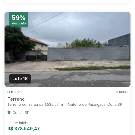
59%
desconto
Lote 18
COD.
27911
VENDIDO
Terreno
Terreno com área de 1.539,57 m² - Outeiro de Pasárgada, Cotia/SP
Cotia - SP
Lance Inicial
R$ 378.549,47