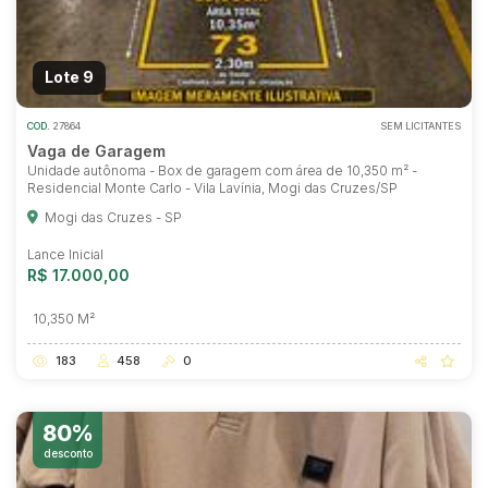
Lote 9
COD.
27864
SEM LICITANTES
Vaga de Garagem
Unidade autônoma - Box de garagem com área de 10,350 m² -
Residencial Monte Carlo - Vila Lavínia, Mogi das Cruzes/SP
Mogi das Cruzes - SP
Lance Inicial
R$ 17.000,00
10,350 M²
183
458
0
80%
desconto