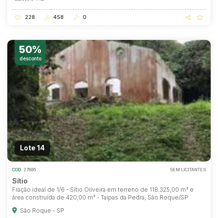
228
458
0
50%
desconto
Lote 14
COD.
27895
SEM LICITANTES
Sítio
Fração ideal de 1/6 - Sítio Oliveira em terreno de 118.325,00 m² e
área construída de 420,00 m² - Taipas da Pedra, São Roque/SP
São Roque - SP