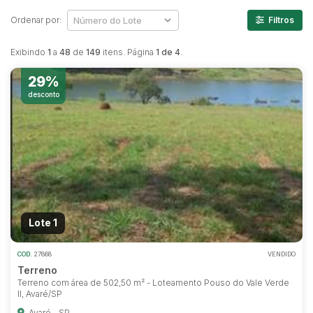
Ordenar por:
Filtros
Exibindo
1
a
48
de
149
itens. Página
1 de 4
.
29%
desconto
Lote 1
COD.
27868
VENDIDO
Terreno
Terreno com área de 502,50 m² - Loteamento Pouso do Vale Verde
II, Avaré/SP
Avaré - SP