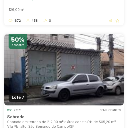
126,00m²
672
458
0
50%
desconto
Lote 7
COD.
27870
SEM LICITANTES
Sobrado
Sobrado em terreno de 212,00 m² e área construída de 505,20 m² -
Vila Planalto, São Bernardo do Campo/SP