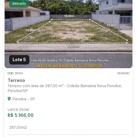
desconto
Lote 5
COD.
28154
VENDIDO
Terreno
Terreno com área de 287,00 m² - Cidade Balneária Nova Peruíbe,
Peruíbe/SP
Peruíbe - SP
Lance Inicial
R$ 5.166,00
287,00m2