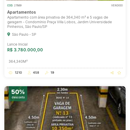
COD.
27869
VENDIDO
Apartamentos
Apartamento com área privativa de 364,340 m² e 5 vagas de
garagem - Condomínio Praça Villa Lobos, Jardim Universidade
Pinheiros, São Paulo/SP
São Paulo - SP
Lance Inicial
R$ 3.780.000,00
364,340M²
1210
458
19
50%
desconto