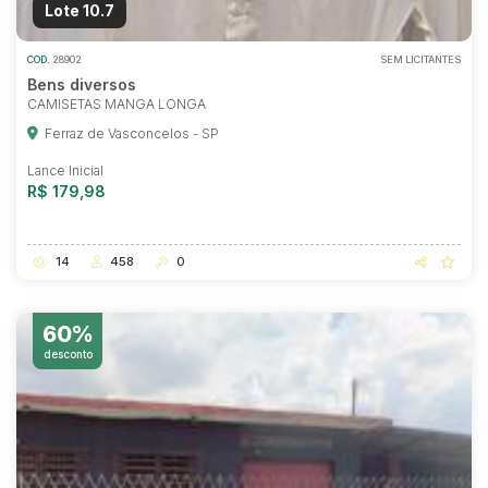
Lote 10.7
COD.
28902
SEM LICITANTES
Bens diversos
CAMISETAS MANGA LONGA
Ferraz de Vasconcelos - SP
Lance Inicial
R$ 179,98
14
458
0
60%
desconto