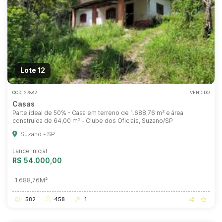
Lote 12
COD.
27882
VENDIDO
Casas
Parte ideal de 50% - Casa em terreno de 1.688,76 m² e área
construída de 64,00 m² - Clube dos Oficiais, Suzano/SP
Suzano - SP
Lance Inicial
R$ 54.000,00
1.688,76M²
582
458
1