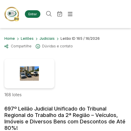
Entrar
Criar conta
Entrar
Site
Busca por palavra-chave
Home
Leilões
Judiciais
Leilão ID 165 / 16/2026
Agenda
Home
Compartilhe
Dúvidas e contato
Quem Somos
Quem Somos
Categoria
Subcategoria
Eventos
Contato
Fale Conosco
Busca por categoria
Estados
Cidade
Diversos
Bens diversos
Imóveis
168 lotes
Bairro
Comitente
Terreno
Materiais/Equipamentos
697º Leilão Judicial Unificado do Tribunal
Sucata Ferrosa
Judiciais
Extrajudiciais
Regional do Trabalho da 2ª Região – Veículos,
Faixa de valor
Imóveis e Diversos Bens com Descontos de Até
Veículos
80%!
Ambulância
R$
R$
até