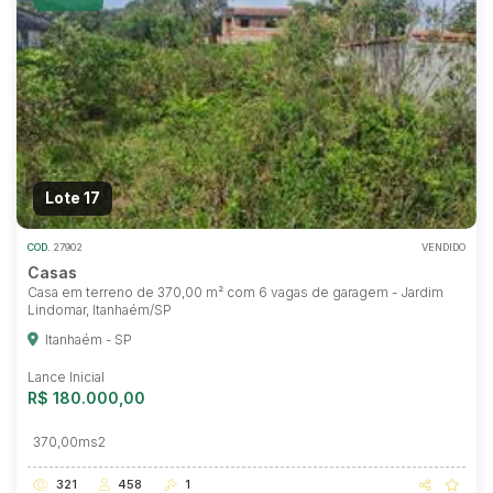
Lote 17
COD.
27902
VENDIDO
Casas
Casa em terreno de 370,00 m² com 6 vagas de garagem - Jardim
Lindomar, Itanhaém/SP
Itanhaém - SP
Lance Inicial
R$ 180.000,00
370,00ms2
321
458
1