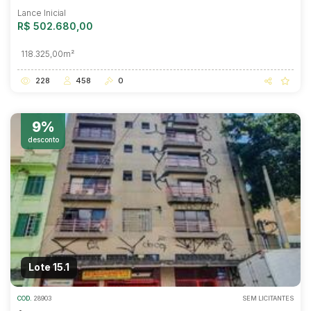
Lance Inicial
R$ 502.680,00
118.325,00m²
228
458
0
9%
desconto
Lote 15.1
COD.
28903
SEM LICITANTES