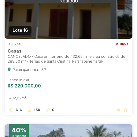
Lote 16
COD.
27901
RETIRADO
Casas
CANCELADO - Casa em terreno de 432,62 m² e área construída de
288,50 m² - Terras de Santa Cristina, Paranapanema/SP
Paranapanema - SP
Lance Inicial
R$ 220.000,00
432,62m²
616
458
0
40%
desconto