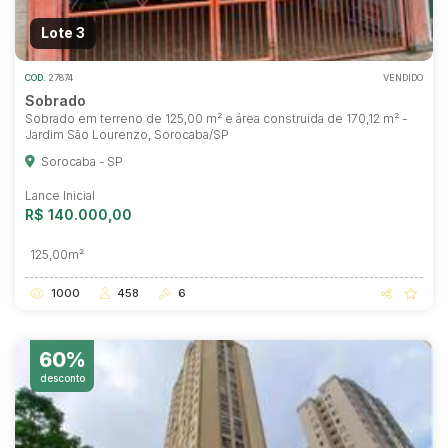
Lote 3
COD.
27874
VENDIDO
Sobrado
Sobrado em terreno de 125,00 m² e área construída de 170,12 m² -
Jardim São Lourenzo, Sorocaba/SP
Sorocaba - SP
Lance Inicial
R$ 140.000,00
125,00m²
1000
458
6
60%
desconto