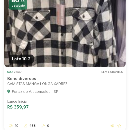
80%
desconto
Lote 10.2
COD.
28897
SEM LICITANTES
Bens diversos
CAMISTAS MANGA LONGA XADREZ
Ferraz de Vasconcelos - SP
Lance Inicial
R$ 359,97
10
458
0