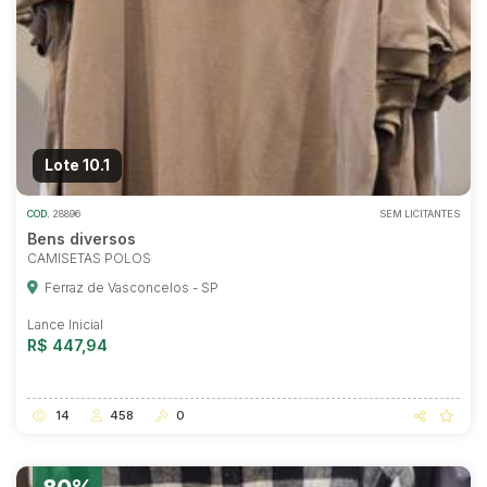
Lote 10.1
COD.
28896
SEM LICITANTES
Bens diversos
CAMISETAS POLOS
Ferraz de Vasconcelos - SP
Lance Inicial
R$ 447,94
14
458
0