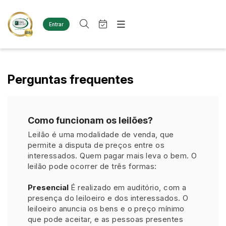
Entrar
Criar conta
Entrar
Site
Busca por palavra-chave
Agenda
Home
Perguntas frequentes
Quem Somos
Quem Somos
Categoria
Subcategoria
Eventos
Contato
Fale Conosco
Busca por categoria
Como funcionam os leilões?
Estados
Cidade
Leilão é uma modalidade de venda, que
Diversos
permite a disputa de preços entre os
Bens diversos
interessados. Quem pagar mais leva o bem. O
Imóveis
Bairro
Comitente
leilão pode ocorrer de três formas:
Terreno
Materiais/Equipamentos
Presencial
É realizado em auditório, com a
Sucata Ferrosa
Judiciais
Extrajudiciais
presença do leiloeiro e dos interessados. O
Faixa de valor
leiloeiro anuncia os bens e o preço mínimo
Veículos
que pode aceitar, e as pessoas presentes
Ambulância
R$
R$
até