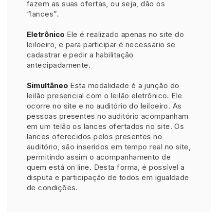
fazem as suas ofertas, ou seja, dão os
Caminhonetes
“lances”.
Carros
Pesquisar
Eletrônico
Ele é realizado apenas no site do
Máquina Varredeira
leiloeiro, e para participar é necessário se
Motos
cadastrar e pedir a habilitação
antecipadamente.
Pá Carregadeira
SUV
Simultâneo
Esta modalidade é a junção do
leilão presencial com o leilão eletrônico. Ele
Utilitário & furgão
ocorre no site e no auditório do leiloeiro. As
pessoas presentes no auditório acompanham
em um telão os lances ofertados no site. Os
lances oferecidos pelos presentes no
auditório, são inseridos em tempo real no site,
permitindo assim o acompanhamento de
quem está on line. Desta forma, é possível a
disputa e participação de todos em igualdade
de condições.