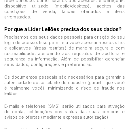
rede conosco, como horários dos acessos, endereço IP,
dispositivo utilizado (mobile/desktop), aceites das
Caminhonetes
condições de venda, lances ofertados e itens
Carros
arrematados.
Pesquisar
Máquina Varredeira
Por que a Lider Leilões precisa dos seus dados?
Motos
Precisamos dos seus dados pessoais para criação do seu
Pá Carregadeira
login de acesso. Isso permite a você acessar nossos sites
e aplicativos (áreas restritas) de maneira segura e com
SUV
rastreabilidade, atendendo aos requisitos de auditoria e
Utilitário & furgão
segurança da informação. Além de possibilitar gerenciar
seus dados, configurações e preferências.
Os documentos pessoais são necessários para garantir a
autenticidade do solicitante do cadastro (garantir que você
é realmente você), minimizando o risco de fraude nos
leilões.
E-mails e telefones (SMS) serão utilizados para ativação
de conta, notificações dos status das suas compras e
avisos de ofertas (mediante expressa autorização).