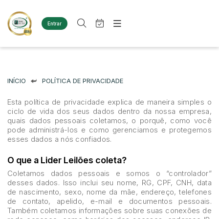
Entrar
Criar conta
Entrar
Site
Busca por palavra-chave
Agenda
Home
Quem Somos
INÍCIO
POLÍTICA DE PRIVACIDADE
Quem Somos
Categoria
Subcategoria
Eventos
Contato
Esta política de privacidade explica de maneira simples o
Fale Conosco
ciclo de vida dos seus dados dentro da nossa empresa,
Busca por categoria
quais dados pessoais coletamos, o porquê, como você
Estados
Cidade
pode administrá-los e como gerenciamos e protegemos
Diversos
esses dados a nós confiados.
Bens diversos
Imóveis
Bairro
Comitente
O que a Lider Leilões coleta?
Terreno
Coletamos dados pessoais e somos o “controlador”
Materiais/Equipamentos
desses dados. Isso inclui seu nome, RG, CPF, CNH, data
Sucata Ferrosa
Judiciais
Extrajudiciais
de nascimento, sexo, nome da mãe, endereço, telefones
de contato, apelido, e-mail e documentos pessoais.
Faixa de valor
Veículos
Também coletamos informações sobre suas conexões de
Ambulância
R$
R$
até