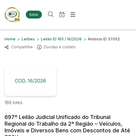
Entrar
Criar conta
Entrar
Site
Busca por palavra-chave
Home
Leilões
Leilão ID 165 / 16/2026
Anúncio ID 37052
Agenda
Home
Compartilhe
Dúvidas e contato
Quem Somos
Quem Somos
Categoria
Subcategoria
Eventos
Contato
Fale Conosco
Busca por categoria
Estados
Cidade
COD. 16/2026
Diversos
Bens diversos
Imóveis
Bairro
Comitente
168 lotes
Casas
Terreno
697º Leilão Judicial Unificado do Tribunal
Judiciais
Extrajudiciais
Materiais/Equipamentos
Regional do Trabalho da 2ª Região – Veículos,
Faixa de valor
Sucata Ferrosa
Imóveis e Diversos Bens com Descontos de Até
R$
R$
até