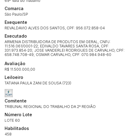
69ª Vara do Trabalho
Comarca
São Paulo/SP
Exequente
REVALDAVIO ALVES DOS SANTOS, CPF: 956.072.858-04
Executado
ARMENIA DISTRIBUIDORA DE PRODUTOS EM GERAL, CNPJ:
11.516.061/0001-22; EDIVALDO TAVARES SANTA ROSA, CPF:
331.973.854-20; JOSE VANDERLEI RODRIGUES DE CARVALHO, CPF:
658.748.708-49; OSMAR CARVALHO, CPF: 070.984.948-60
Avaliação
R$ 11.500.000,00
Leiloeiro
TATIANA PAULA ZANI DE SOUSA (723)
Comitente
TRIBUNAL REGIONAL DO TRABALHO DA 2ª REGIÃO
Número Lote
LOTE 60
Habilitados
458