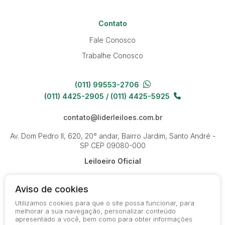
Contato
Fale Conosco
Trabalhe Conosco
(011) 99553-2706
(011) 4425-2905 / (011) 4425-5925
contato@liderleiloes.com.br
Av. Dom Pedro II, 620, 20° andar, Bairro Jardim, Santo André -
SP
CEP 09080-000
Leiloeiro Oficial
Aviso de cookies
Utilizamos cookies para que o site possa funcionar, para
melhorar a sua navegação, personalizar conteúdo
apresentado a você, bem como para obter informações
© 2026-present - Todos os direitos reservados