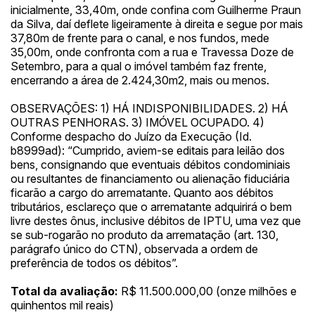
Habilite-se para efetuar lances ou
inicialmente, 33,40m, onde confina com Guilherme Praun
Histórico de Propostas
propostas
Envie sua Proposta
da Silva, daí deflete ligeiramente à direita e segue por mais
37,80m de frente para o canal, e nos fundos, mede
(Art. 895, CPC)
Data
Usuário
Valor
35,00m, onde confronta com a rua e Travessa Doze de
14/04/2025 18:43:11
TIAGOFELIPE
R$ 1,00
Setembro, para a qual o imóvel também faz frente,
encerrando a área de 2.424,30m2, mais ou menos.
Clique aqui para fazer login
14/04/2025 18:43:11
TIAGOFELIPE
R$ 1,00
OBSERVAÇÕES: 1) HÁ INDISPONIBILIDADES. 2) HÁ
14/04/2025 18:43:11
TIAGOFELIPE
R$ 1,00
OUTRAS PENHORAS. 3) IMÓVEL OCUPADO. 4)
Conforme despacho do Juízo da Execução (Id.
b8999ad): “Cumprido, aviem-se editais para leilão dos
bens, consignando que eventuais débitos condominiais
ou resultantes de financiamento ou alienação fiduciária
ficarão a cargo do arrematante. Quanto aos débitos
tributários, esclareço que o arrematante adquirirá o bem
livre destes ônus, inclusive débitos de IPTU, uma vez que
se sub-rogarão no produto da arrematação (art. 130,
parágrafo único do CTN), observada a ordem de
preferência de todos os débitos”.
Total da avaliação:
R$ 11.500.000,00 (onze milhões e
quinhentos mil reais)