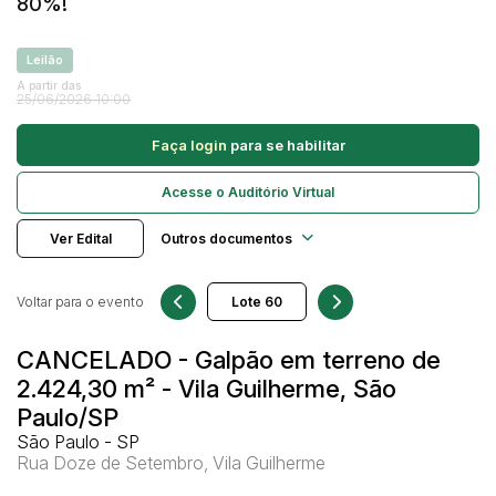
Veículos
80%!
Ambulância
Caminhonetes
Leilão
Pesquisar
A partir das
Carros
25/06/2026 10:00
Máquina Varredeira
Faça login
para se habilitar
Motos
Pá Carregadeira
Acesse o Auditório Virtual
SUV
Ver Edital
Outros documentos
Utilitário & furgão
Voltar para o evento
CANCELADO - Galpão em terreno de
2.424,30 m² - Vila Guilherme, São
Paulo/SP
São Paulo - SP
Rua Doze de Setembro, Vila Guilherme