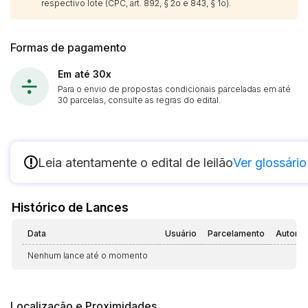
respectivo lote (CPC, art. 892, § 2o e 843, § 1o).
Formas de pagamento
Em até 30x
Para o envio de propostas condicionais parceladas em até
30 parcelas, consulte as regras do edital.
!
Leia atentamente o edital de leilão
Ver glossário
Histórico de Lances
Data
Usuário
Parcelamento
Automá
Nenhum lance até o momento
Localização e Proximidades