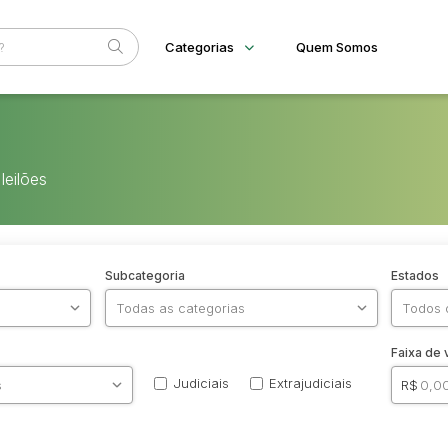
Categorias
Quem Somos
Diversos
Home
Bens diversos
Eventos
Imóveis
leilões
Fale Conosco
Terreno
Materiais/Equipamentos
Sucata Ferrosa
Veículos
Subcategoria
Estados
Ambulância
Caminhonetes
Carros
Máquina Varredeira
Motos
Faixa de 
Pá Carregadeira
SUV
Judiciais
Extrajudiciais
R$
Utilitário & furgão