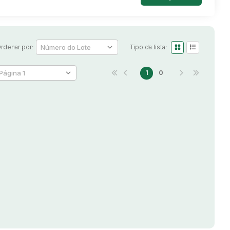
rdenar por:
Tipo da lista:
1
0