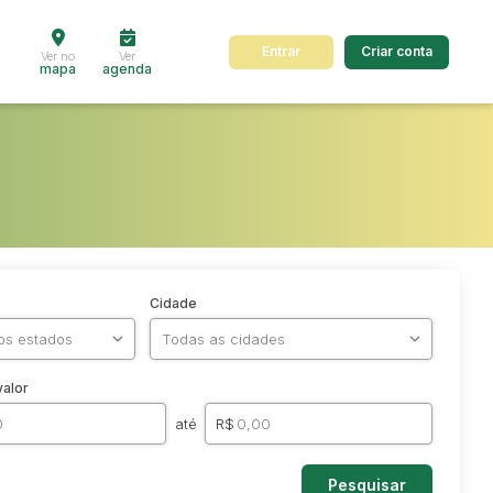
Entrar
Criar conta
Ver no
Ver
mapa
agenda
Cidade
valor
até
R$
Pesquisar