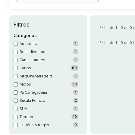
Filtros
Exibindo
1
a
0
de
0
i
Categorias
Exibindo
1
a
0
de
0
i
Ambulância
1
Bens diversos
1
Caminhonetes
1
Carros
69
Máquina Varredeira
1
Motos
19
Pá Carregadeira
1
Sucata Ferrosa
2
SUV
1
Terreno
10
Utilitário & furgão
9