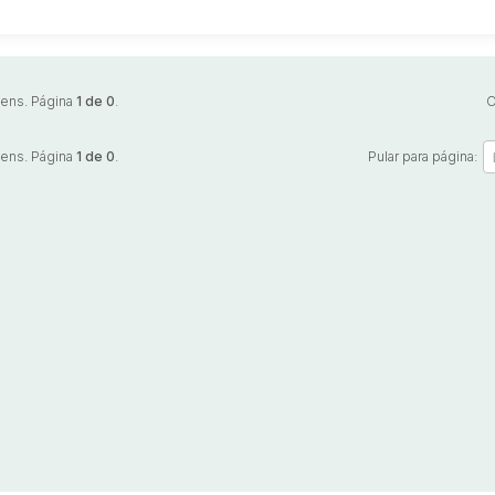
tens. Página
1 de 0
.
O
tens. Página
1 de 0
.
Pular para página: