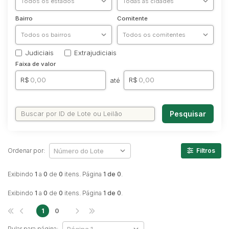
Veículos
Ambulância
Bairro
Comitente
Caminhonetes
Carros
Judiciais
Extrajudiciais
Máquina Varredeira
Faixa de valor
Motos
R$
R$
até
Pá Carregadeira
SUV
Pesquisar
Utilitário & furgão
Ordenar por:
Filtros
Exibindo
1
a
0
de
0
itens. Página
1 de 0
.
Exibindo
1
a
0
de
0
itens. Página
1 de 0
.
1
0
Pular para página: