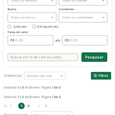
Caminhonetes
Bairro
Comitente
Carros
Máquina Varredeira
Judiciais
Extrajudiciais
Motos
Faixa de valor
Pá Carregadeira
R$
R$
até
SUV
Utilitário & furgão
Pesquisar
Ordenar por:
Filtros
Exibindo
1
a
0
de
0
itens. Página
1 de 0
.
Exibindo
1
a
0
de
0
itens. Página
1 de 0
.
1
0
Pular para página: