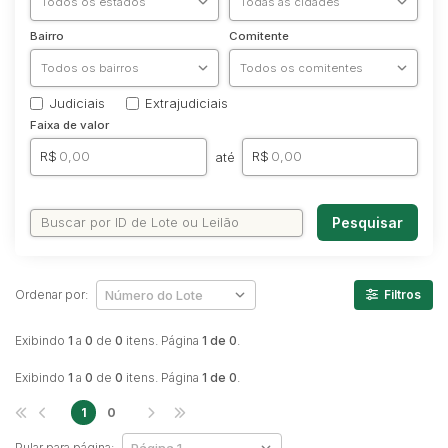
Caminhonetes
Bairro
Comitente
Carros
Máquina Varredeira
Judiciais
Extrajudiciais
Motos
Faixa de valor
Pá Carregadeira
R$
R$
até
SUV
Utilitário & furgão
Pesquisar
Ordenar por:
Filtros
Exibindo
1
a
0
de
0
itens. Página
1 de 0
.
Exibindo
1
a
0
de
0
itens. Página
1 de 0
.
1
0
Pular para página: