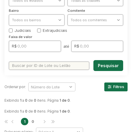
Caminhonetes
Bairro
Comitente
Carros
Máquina Varredeira
Judiciais
Extrajudiciais
Motos
Faixa de valor
Pá Carregadeira
R$
R$
até
SUV
Utilitário & furgão
Pesquisar
Ordenar por:
Filtros
Exibindo
1
a
0
de
0
itens. Página
1 de 0
.
Exibindo
1
a
0
de
0
itens. Página
1 de 0
.
1
0
Pular para página: