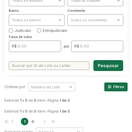
Caminhonetes
Bairro
Comitente
Carros
Máquina Varredeira
Judiciais
Extrajudiciais
Motos
Faixa de valor
Pá Carregadeira
R$
R$
até
SUV
Utilitário & furgão
Pesquisar
Ordenar por:
Filtros
Exibindo
1
a
0
de
0
itens. Página
1 de 0
.
Exibindo
1
a
0
de
0
itens. Página
1 de 0
.
1
0
Pular para página: