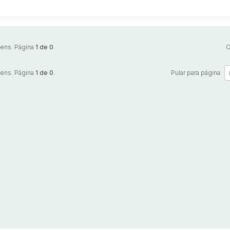
tens. Página
1 de 0
.
O
tens. Página
1 de 0
.
Pular para página: