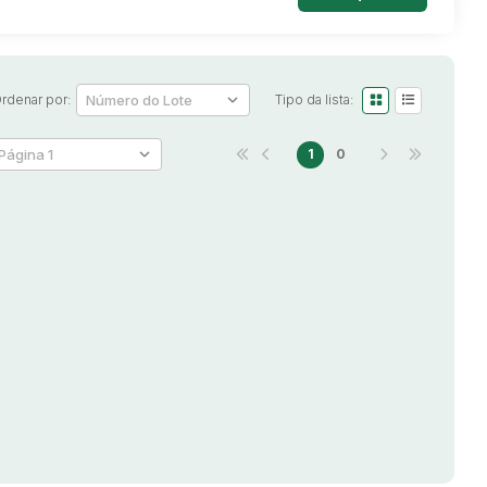
rdenar por:
Tipo da lista:
1
0