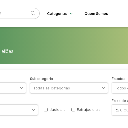
Categorias
Quem Somos
Diversos
Home
Bens diversos
Eventos
Imóveis
leilões
Fale Conosco
Terreno
Materiais/Equipamentos
Sucata Ferrosa
Veículos
Subcategoria
Estados
Ambulância
Caminhonetes
Carros
Máquina Varredeira
Motos
Faixa de 
Pá Carregadeira
SUV
Judiciais
Extrajudiciais
R$
Utilitário & furgão