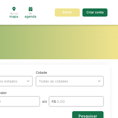
Entrar
Criar conta
Ver no
Ver
mapa
agenda
Cidade
valor
até
R$
Pesquisar