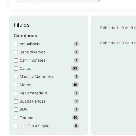
Filtros
Exibindo
1
a
0
de
0
i
Categorias
Exibindo
1
a
0
de
0
i
Ambulância
1
Bens diversos
1
Caminhonetes
1
Carros
69
Máquina Varredeira
1
Motos
19
Pá Carregadeira
1
Sucata Ferrosa
2
SUV
1
Terreno
10
Utilitário & furgão
9