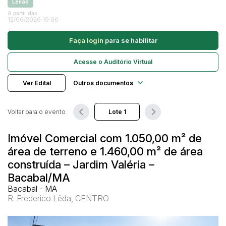
Veículos
Leilão
Ambulância
A partir das
12/06/2026 10:00
Caminhonetes
Pesquisar
Carros
Faça login
para se habilitar
Máquina Varredeira
Acesse o Auditório Virtual
Motos
Ver Edital
Outros documentos
Pá Carregadeira
SUV
Voltar para o evento
Utilitário & furgão
Imóvel Comercial com 1.050,00 m² de
área de terreno e 1.460,00 m² de área
construída – Jardim Valéria –
Bacabal/MA
Bacabal - MA
R. Frederico Lêda, CENTRO