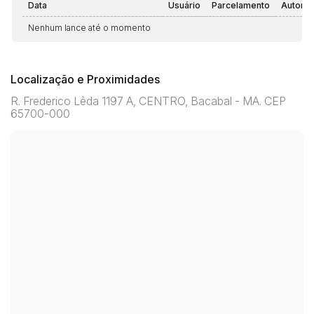
Data
Usuário
Parcelamento
Automá
Nenhum lance até o momento
Localização e Proximidades
R. Frederico Lêda 1197 A, CENTRO, Bacabal - MA. CEP
65700-000