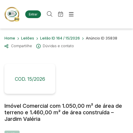
Entrar
Criar conta
Entrar
Site
Busca por palavra-chave
Home
Leilões
Leilão ID 164 / 15/2026
Anúncio ID 35838
Agenda
Home
Compartilhe
Dúvidas e contato
Quem Somos
Quem Somos
Categoria
Subcategoria
Eventos
Contato
Fale Conosco
Busca por categoria
Estados
Cidade
COD. 15/2026
Diversos
Bens diversos
Imóveis
Bairro
Comitente
Casas
Imóvel Comercial com 1.050,00 m² de área de
Terreno
terreno e 1.460,00 m² de área construída –
Judiciais
Extrajudiciais
Materiais/Equipamentos
Jardim Valéria
Faixa de valor
Sucata Ferrosa
R$
R$
até