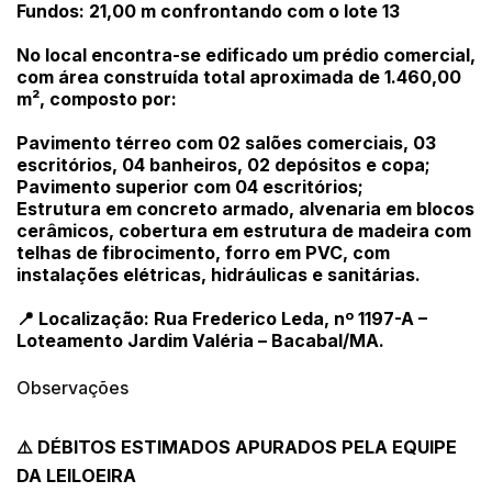
Fundos: 21,00 m confrontando com o lote 13
No local encontra-se edificado um prédio comercial,
com área construída total aproximada de 1.460,00
m², composto por:
Pavimento térreo com 02 salões comerciais, 03
escritórios, 04 banheiros, 02 depósitos e copa;
Pavimento superior com 04 escritórios;
Estrutura em concreto armado, alvenaria em blocos
cerâmicos, cobertura em estrutura de madeira com
telhas de fibrocimento, forro em PVC, com
instalações elétricas, hidráulicas e sanitárias.
Habilite-se para efetuar lances ou
📍 Localização: Rua Frederico Leda, nº 1197-A –
Histórico de Propostas
propostas
Loteamento Jardim Valéria – Bacabal/MA.
Envie sua Proposta
(Art. 895, CPC)
Data
Usuário
Valor
Observações
14/04/2025 18:43:11
TIAGOFELIPE
R$ 1,00
Clique aqui para fazer login
14/04/2025 18:43:11
TIAGOFELIPE
R$ 1,00
⚠️ DÉBITOS ESTIMADOS APURADOS PELA EQUIPE
DA LEILOEIRA
14/04/2025 18:43:11
TIAGOFELIPE
R$ 1,00