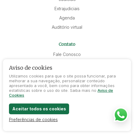
Extrajudiciais
Agenda
Auditório virtual
Contato
Fale Conosco
Trabalhe Conosco
Aviso de cookies
Utilizamos cookies para que o site possa funcionar, para
(011) 99553-2706
melhorar a sua navegação, personalizar conteúdo
apresentado a você, bem como para obter informações
(011) 4425-2905 / (011) 4425-5925
estatísticas sobre o uso do site. Saiba mais no
Aviso de
Cookies
contato@liderleiloes.com.br
Aceitar todos os cookies
Av. Dom Pedro II, 620, 20° andar, Bairro Jardim, Santo André -
SP
CEP 09080-000
Preferências de cookies
Leiloeiro Oficial