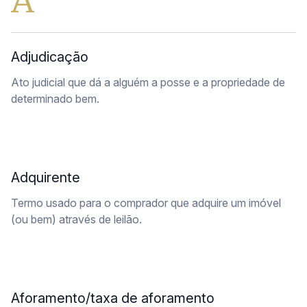
A
Caminhonetes
Carros
Pesquisar
Adjudicação
Máquina Varredeira
Motos
Ato judicial que dá a alguém a posse e a propriedade de
Pá Carregadeira
determinado bem.
SUV
Utilitário & furgão
Adquirente
Termo usado para o comprador que adquire um imóvel
(ou bem) através de leilão.
Aforamento/taxa de aforamento