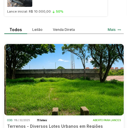
Caminhonetes
Lance inicial: R$ 10.000,00
50%
Carros
Pesquisar
Máquina Varredeira
Todos
Leilão
Venda Direta
Mais
Motos
Pá Carregadeira
SUV
Utilitário & furgão
COD.
118 / 32/2025
11 lotes
ABERTO PARA LANCES
Terrenos - Diversos Lotes Urbanos em Regiões