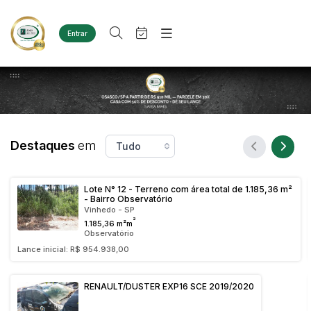
Entrar
Criar conta
Entrar
Site
Busca por palavra-chave
Agenda
Home
Quem Somos
Quem Somos
Categoria
Subcategoria
Eventos
Contato
Destaques
em
Fale Conosco
Busca por categoria
Estados
Cidade
Diversos
Lote N° 12 - Terreno com área total de 1.185,36 m²
- Bairro Observatório
Bens diversos
Vinhedo - SP
Imóveis
²
1.185,36 m²m
Bairro
Comitente
Terreno
Observatório
Lance inicial: R$ 954.938,00
Materiais/Equipamentos
Sucata Ferrosa
Judiciais
Extrajudiciais
Faixa de valor
RENAULT/DUSTER EXP16 SCE 2019/2020
Veículos
Ambulância
R$
R$
até