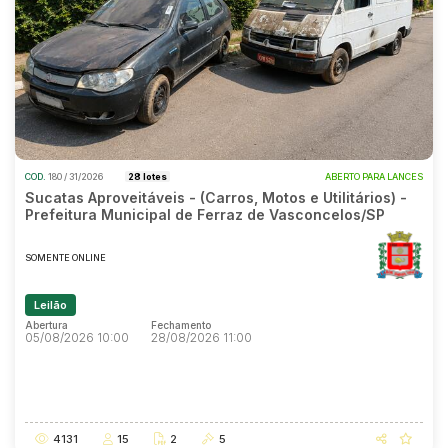
COD.
180 / 31/2026
28 lotes
ABERTO PARA LANCES
Sucatas Aproveitáveis - (Carros, Motos e Utilitários) -
Prefeitura Municipal de Ferraz de Vasconcelos/SP
SOMENTE ONLINE
Leilão
Abertura
Fechamento
05/08/2026 10:00
28/08/2026 11:00
Abertura
Fechamento
05/08/2026 10:00
28/08/2026 11:00
4131
15
2
5