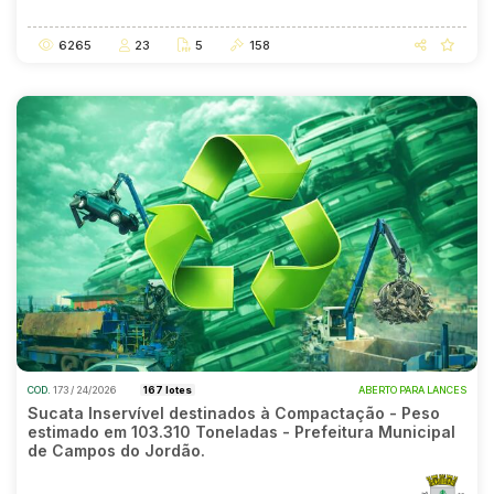
15/07/2026 09:00
13/08/2026 11:00
6265
23
5
158
COD.
173 / 24/2026
167 lotes
ABERTO PARA LANCES
Sucata Inservível destinados à Compactação - Peso
estimado em 103.310 Toneladas - Prefeitura Municipal
de Campos do Jordão.