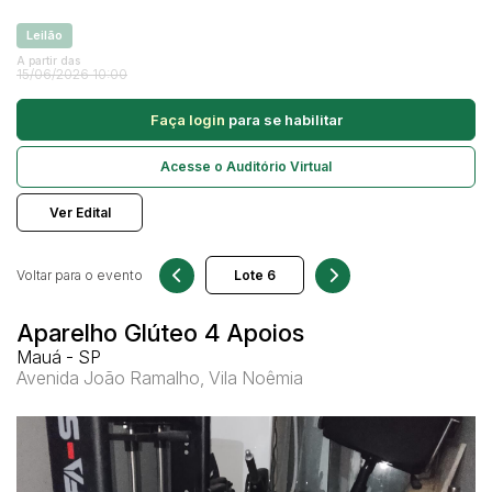
Veículos
Ambulância
Leilão
Caminhonetes
A partir das
Pesquisar
15/06/2026 10:00
Carros
Faça login
para se habilitar
Máquina Varredeira
Motos
Acesse o Auditório Virtual
Pá Carregadeira
Ver Edital
SUV
Utilitário & furgão
Voltar para o evento
Aparelho Glúteo 4 Apoios
Mauá - SP
Avenida João Ramalho, Vila Noêmia