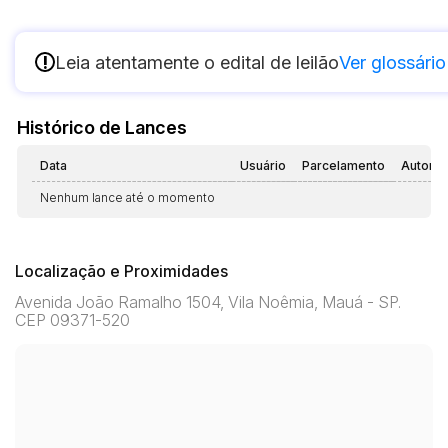
!
Leia atentamente o edital de leilão
Ver glossário
Histórico de Lances
Data
Usuário
Parcelamento
Automá
Nenhum lance até o momento
Localização e Proximidades
Avenida João Ramalho 1504, Vila Noêmia, Mauá - SP.
CEP 09371-520