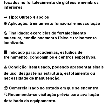
focados no fortalecimento de glúteos e membros
inferiores.
➡️ Tipo: Glúteo 4 apoios
⚙️ Aplicação: treinamento funcional e musculação
💪 Finalidade: exercícios de fortalecimento
Habilite-se para efetuar lances ou
Histórico de Propostas
propostas
muscular, condicionamento físico e treinamento
Envie sua Proposta
localizado.
(Art. 895, CPC)
Data
Usuário
Valor
🏢 Indicado para: academias, estúdios de
14/04/2025 18:43:11
TIAGOFELIPE
R$ 1,00
treinamento, condomínios e centros esportivos.
Clique aqui para fazer login
14/04/2025 18:43:11
TIAGOFELIPE
R$ 1,00
⚠️ Condição: item usado, podendo apresentar sinais
14/04/2025 18:43:11
TIAGOFELIPE
R$ 1,00
de uso, desgaste na estrutura, estofamento ou
necessidade de manutenção.
📦 Comercializado no estado em que se encontra.
🔍 Recomenda-se visitação prévia para avaliação
detalhada do equipamento.