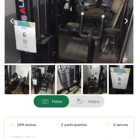
Fotos
Mapa
299
visitas
0
participantes
0
lances
Leilão Único