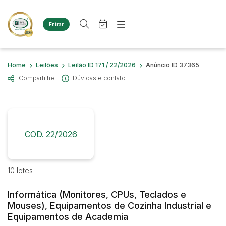
Entrar
Criar conta
Entrar
Site
Busca por palavra-chave
Home
Leilões
Leilão ID 171 / 22/2026
Anúncio ID 37365
Agenda
Home
Compartilhe
Dúvidas e contato
Quem Somos
Quem Somos
Categoria
Subcategoria
Eventos
Contato
Fale Conosco
Busca por categoria
Estados
Cidade
COD. 22/2026
Diversos
Bens diversos
Imóveis
Bairro
Comitente
10 lotes
Casas
Terreno
Informática (Monitores, CPUs, Teclados e
Judiciais
Extrajudiciais
Materiais/Equipamentos
Mouses), Equipamentos de Cozinha Industrial e
Faixa de valor
Sucata Ferrosa
Equipamentos de Academia
R$
R$
até