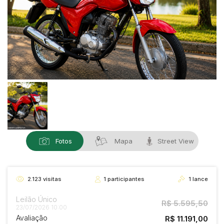
Fotos
Mapa
Street View
2.123
visitas
1
participantes
1
lance
Leilão Único
R$ 5.595,50
23/07/2026 10:00
Avaliação
R$ 11.191,00