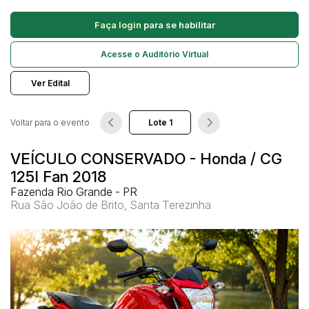
Caminhonetes
Faça login
para se habilitar
Carros
Pesquisar
Máquina Varredeira
Acesse o Auditório Virtual
Motos
Ver Edital
Pá Carregadeira
SUV
Voltar para o evento
Utilitário & furgão
VEÍCULO CONSERVADO - Honda / CG
125I Fan 2018
Fazenda Rio Grande - PR
Rua São João de Brito, Santa Terezinha