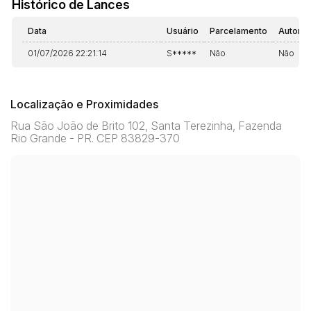
Histórico de Lances
Data
Usuário
Parcelamento
Automá
01/07/2026 22:21:14
S*****
Não
Não
Localização e Proximidades
Rua São João de Brito 102, Santa Terezinha, Fazenda
Rio Grande - PR. CEP 83829-370