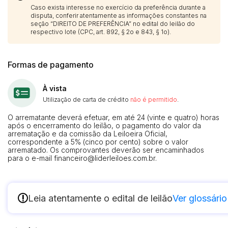
Caso exista interesse no exercício da preferência durante a
disputa, conferir atentamente as informações constantes na
seção “DIREITO DE PREFERÊNCIA” no edital do leilão do
respectivo lote (CPC, art. 892, § 2o e 843, § 1o).
Formas de pagamento
À vista
Utilização de carta de crédito
não é permitido
.
O arrematante deverá efetuar, em até 24 (vinte e quatro) horas
após o encerramento do leilão, o pagamento do valor da
arrematação e da comissão da Leiloeira Oficial,
correspondente a 5% (cinco por cento) sobre o valor
arrematado. Os comprovantes deverão ser encaminhados
para o e-mail
financeiro@liderleiloes.com.br
.
!
Leia atentamente o edital de leilão
Ver glossário