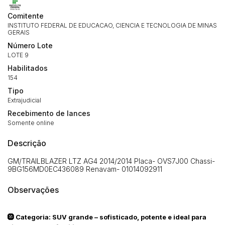
Comitente
INSTITUTO FEDERAL DE EDUCACAO, CIENCIA E TECNOLOGIA DE MINAS
GERAIS
Número Lote
LOTE 9
Habilitados
154
Tipo
Extrajudicial
Recebimento de lances
Somente online
Descrição
GM/TRAILBLAZER LTZ AG4 2014/2014 Placa- OVS7J00 Chassi-
9BG156MD0EC436089 Renavam- 01014092911
Observações
🛞 Categoria: SUV grande – sofisticado, potente e ideal para