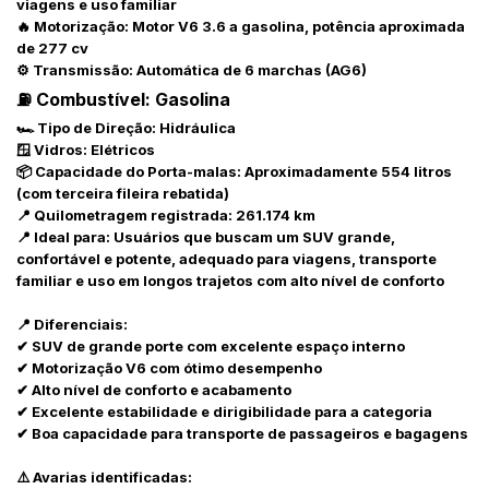
viagens e uso familiar
🔥 Motorização: Motor V6 3.6 a gasolina, potência aproximada
de 277 cv
⚙️ Transmissão: Automática de 6 marchas (AG6)
⛽ Combustível: Gasolina
🏎️ Tipo de Direção: Hidráulica
🪟 Vidros: Elétricos
📦 Capacidade do Porta-malas: Aproximadamente 554 litros
(com terceira fileira rebatida)
📍 Quilometragem registrada: 261.174 km
📍 Ideal para: Usuários que buscam um SUV grande,
confortável e potente, adequado para viagens, transporte
familiar e uso em longos trajetos com alto nível de conforto
Habilite-se para efetuar lances ou
📍 Diferenciais:
Histórico de Propostas
propostas
✔ SUV de grande porte com excelente espaço interno
Envie sua Proposta
✔ Motorização V6 com ótimo desempenho
(Art. 895, CPC)
Data
Usuário
Valor
✔ Alto nível de conforto e acabamento
✔ Excelente estabilidade e dirigibilidade para a categoria
14/04/2025 18:43:11
TIAGOFELIPE
R$ 1,00
✔ Boa capacidade para transporte de passageiros e bagagens
Clique aqui para fazer login
14/04/2025 18:43:11
TIAGOFELIPE
R$ 1,00
⚠️ Avarias identificadas:
14/04/2025 18:43:11
TIAGOFELIPE
R$ 1,00