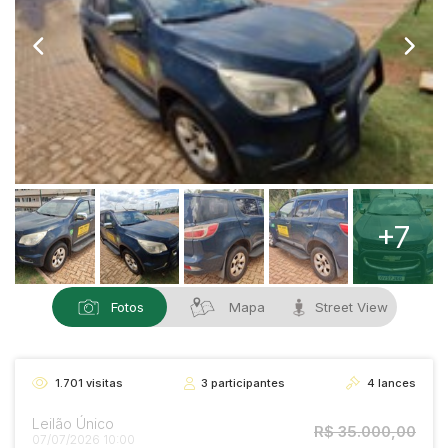
+7
Fotos
Mapa
Street View
1.701
visitas
3
participantes
4
lances
Leilão Único
R$ 35.000,00
07/07/2026 10:00