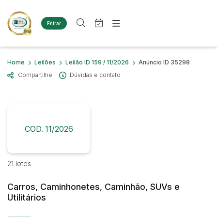
Entrar
Criar conta
Entrar
Site
Busca por palavra-chave
Home
Leilões
Leilão ID 159 / 11/2026
Anúncio ID 35298
Agenda
Home
Compartilhe
Dúvidas e contato
Quem Somos
Quem Somos
Categoria
Subcategoria
Eventos
Contato
Fale Conosco
Busca por categoria
Estados
Cidade
COD. 11/2026
Diversos
Bens diversos
Imóveis
Bairro
Comitente
21 lotes
Terreno
Materiais/Equipamentos
Carros, Caminhonetes, Caminhão, SUVs e
Sucata Ferrosa
Judiciais
Extrajudiciais
Utilitários
Faixa de valor
Veículos
Ambulância
R$
R$
até