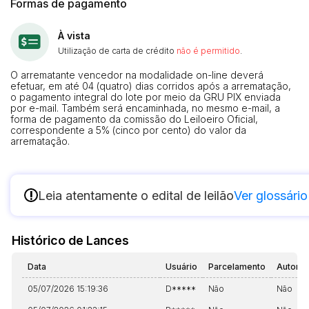
Formas de pagamento
À vista
Utilização de carta de crédito
não é permitido
.
O arrematante vencedor na modalidade on-line deverá
efetuar, em até 04 (quatro) dias corridos após a arrematação,
o pagamento integral do lote por meio da GRU PIX enviada
por e-mail. Também será encaminhada, no mesmo e-mail, a
forma de pagamento da comissão do Leiloeiro Oficial,
correspondente a 5% (cinco por cento) do valor da
arrematação.
!
Leia atentamente o edital de leilão
Ver glossário
Histórico de Lances
Data
Usuário
Parcelamento
Automá
05/07/2026 15:19:36
D*****
Não
Não