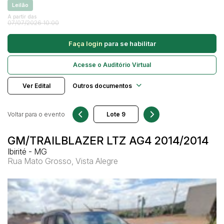
Leilão
Caminhonetes
A partir das
07/07/2026 10:00
Carros
Pesquisar
Máquina Varredeira
Faça login
para se habilitar
Motos
Acesse o Auditório Virtual
Pá Carregadeira
SUV
Ver Edital
Outros documentos
Utilitário & furgão
Voltar para o evento
GM/TRAILBLAZER LTZ AG4 2014/2014
Ibirité - MG
Rua Mato Grosso, Vista Alegre