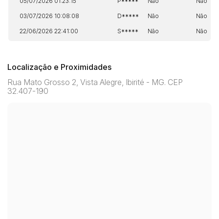
05/07/2026 01:23:15
P*****
Não
Não
03/07/2026 10:08:08
D*****
Não
Não
22/06/2026 22:41:00
S*****
Não
Não
Localização e Proximidades
Rua Mato Grosso 2, Vista Alegre, Ibirité - MG. CEP
32.407-190