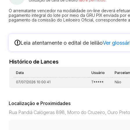
Utilização de carta de crédito
não é permitido
.
O arrematante vencedor na modalidade on-line deverá efetuar,
pagamento integral do lote por meio da GRU PIX enviada por 
pagamento da comissão do Leiloeiro Oficial, correspondente a
!
Leia atentamente o edital de leilão
Ver glossár
Histórico de Lances
Data
Usuário
Parcela
07/07/2026 10:00:41
T*****
Não
Localização e Proximidades
Rua Pandiá Calógeras 898, Morro do Cruzeiro, Ouro Pre