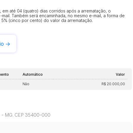
 em até 04 (quatro) dias corridos após a arrematação, o
e-mail. Também será encaminhada, no mesmo e-mail, a forma de
 5% (cinco por cento) do valor da arrematação.
io ->
mento
Automático
Valor
Não
R$ 20.000,00
to - MG. CEP 35400-000