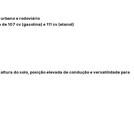
o urbano e rodoviário
 de 107 cv (gasolina) e 111 cv (etanol)
ar lances ou propostas
ltura do solo, posição elevada de condução e versatilidade para
Histórico de Propostas
(Art. 895,
Data
Usuário
Clique aqui para fazer login
14/04/2025 18:43:11
TIAGOFELIPE
14/04/2025 18:43:11
TIAGOFELIPE