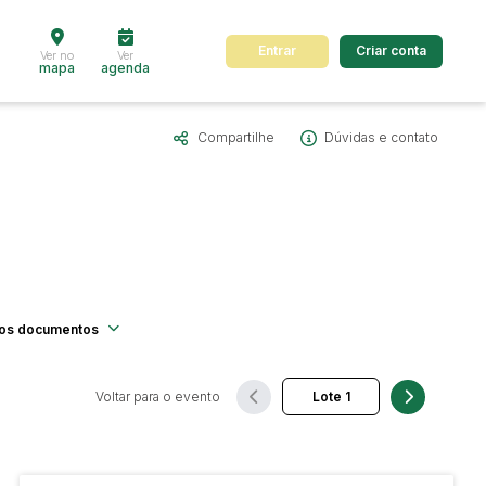
Entrar
Criar conta
Ver no
Ver
mapa
agenda
Compartilhe
Dúvidas e contato
dos
Cidade
 de valor
até
R$
Pesquisar
os documentos
Voltar para o evento