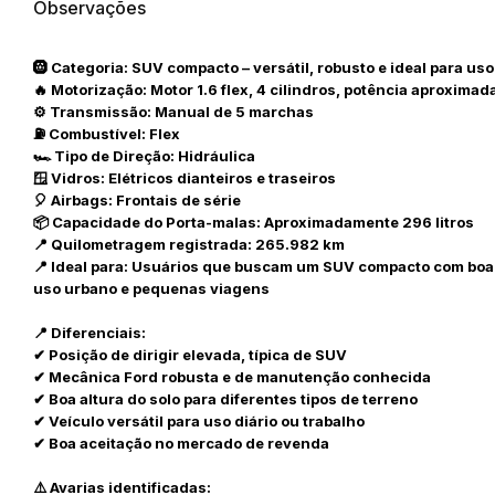
Observações
🛞 Categoria: SUV compacto – versátil, robusto e ideal para us
🔥 Motorização: Motor 1.6 flex, 4 cilindros, potência aproximada
⚙️ Transmissão: Manual de 5 marchas
⛽ Combustível: Flex
Habilite-se para efetu
🏎️ Tipo de Direção: Hidráulica
🪟 Vidros: Elétricos dianteiros e traseiros
🎈 Airbags: Frontais de série
📦 Capacidade do Porta-malas: Aproximadamente 296 litros
📍 Quilometragem registrada: 265.982 km
📍 Ideal para: Usuários que buscam um SUV compacto com boa a
uso urbano e pequenas viagens
📍 Diferenciais:
✔ Posição de dirigir elevada, típica de SUV
Envie sua Proposta
✔ Mecânica Ford robusta e de manutenção conhecida
✔ Boa altura do solo para diferentes tipos de terreno
✔ Veículo versátil para uso diário ou trabalho
✔ Boa aceitação no mercado de revenda
⚠️ Avarias identificadas: