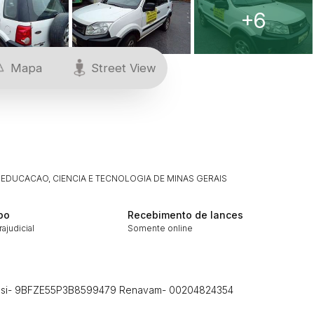
+6
Mapa
Street View
 EDUCACAO, CIENCIA E TECNOLOGIA DE MINAS GERAIS
po
Recebimento de lances
rajudicial
Somente online
assi- 9BFZE55P3B8599479 Renavam- 00204824354