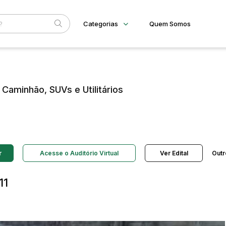
Categorias
Quem Somos
Diversos
Home
Subcategoria
Esta
Bens diversos
Eventos
Imóveis
Caminhão, SUVs e Utilitários
Fale Conosco
Terreno
Faixa
Materiais/Equipamentos
Sucata Ferrosa
Judiciais
Extrajudiciais
R$
Veículos
Ambulância
Caminhonetes
r
Acesse o Auditório Virtual
Ver Edital
Outr
Carros
Máquina Varredeira
Motos
11
Pá Carregadeira
SUV
Utilitário & furgão