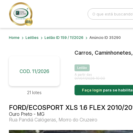
Home
Leilões
Leilão ID 159 / 11/2026
Anúncio ID 35290
Busca por palavra-chave
Categoria
Carros, Caminhonetes, 
Bairro
Comitente
Leilão
COD. 11/2026
A partir das
07/07/2026 10:00
Faça login
para se habilita
21 lotes
FORD/ECOSPORT XLS 1.6 FLEX 2010/20
Ouro Preto - MG
Rua Pandiá Calógeras, Morro do Cruzeiro