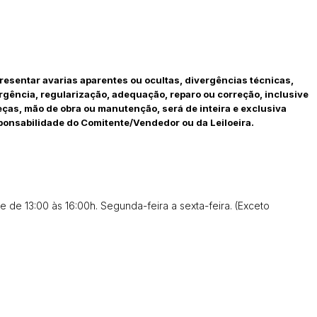
14/04/2025 18:43:11
TIAGOFELIPE
sentar avarias aparentes ou ocultas, divergências técnicas,
gência, regularização, adequação, reparo ou correção, inclusive
ças, mão de obra ou manutenção, será de inteira e exclusiva
onsabilidade do Comitente/Vendedor ou da Leiloeira.
 de 13:00 às 16:00h. Segunda-feira a sexta-feira. (Exceto