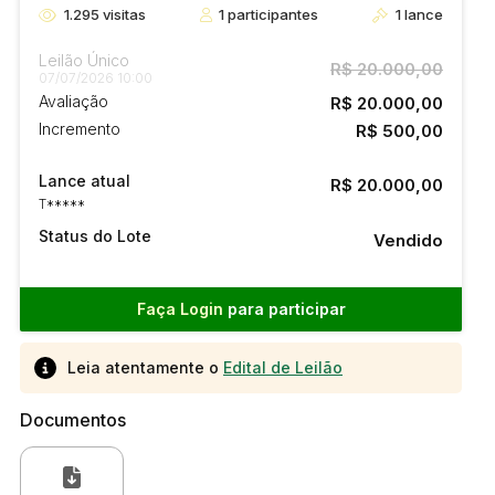
1.295
visitas
1
participantes
1
lance
Leilão Único
R$ 20.000,00
07/07/2026 10:00
Avaliação
R$ 20.000,00
Incremento
R$ 500,00
Lance atual
R$ 20.000,00
T*****
Status do Lote
Vendido
Faça Login
para participar
Leia atentamente o
Edital de Leilão
Documentos