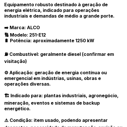
Equipamento robusto destinado à geração de
energia elétrica, indicado para operações
industriais e demandas de médio a grande porte.
➡️ Marca: ALCO
🔢 Modelo: 251-E12
🔋 Potência: aproximadamente 1250 kW
⛽ Combustível: geralmente diesel (confirmar em
visitação)
Habilite-se para efetuar lances ou
Histórico de Propostas
propostas
Envie sua Proposta
⚙️ Aplicação: geração de energia contínua ou
emergencial em indústrias, usinas, obras e
(Art. 895, CPC)
Data
Usuário
Valor
operações diversas.
14/04/2025 18:43:11
TIAGOFELIPE
R$ 1,00
Clique aqui para fazer login
🏗️ Indicado para: plantas industriais, agronegócio,
14/04/2025 18:43:11
TIAGOFELIPE
R$ 1,00
mineração, eventos e sistemas de backup
14/04/2025 18:43:11
TIAGOFELIPE
R$ 1,00
energético.
⚠️ Condição: item usado, podendo apresentar