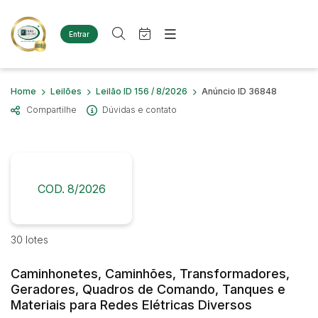
Entrar
Criar conta
Entrar
Site
Busca por palavra-chave
Home
Leilões
Leilão ID 156 / 8/2026
Anúncio ID 36848
Agenda
Home
Compartilhe
Dúvidas e contato
Quem Somos
Quem Somos
Categoria
Subcategoria
Eventos
Contato
Fale Conosco
Busca por categoria
Estados
Cidade
COD. 8/2026
Diversos
Bens diversos
Imóveis
Bairro
Comitente
30 lotes
Terreno
Materiais/Equipamentos
Caminhonetes, Caminhões, Transformadores,
Sucata Ferrosa
Judiciais
Extrajudiciais
Geradores, Quadros de Comando, Tanques e
Faixa de valor
Veículos
Materiais para Redes Elétricas Diversos
Ambulância
R$
R$
até