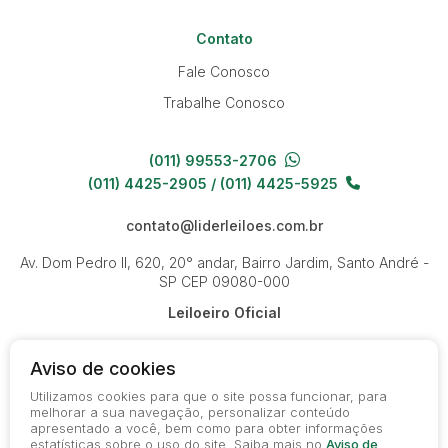
Contato
Fale Conosco
Trabalhe Conosco
(011) 99553-2706
(011) 4425-2905 / (011) 4425-5925
contato@liderleiloes.com.br
Av. Dom Pedro II, 620, 20° andar, Bairro Jardim, Santo André -
SP
CEP 09080-000
Leiloeiro Oficial
Aviso de cookies
Utilizamos cookies para que o site possa funcionar, para
melhorar a sua navegação, personalizar conteúdo
apresentado a você, bem como para obter informações
© 2026-present - Todos os direitos reservados
estatísticas sobre o uso do site. Saiba mais no
Aviso de