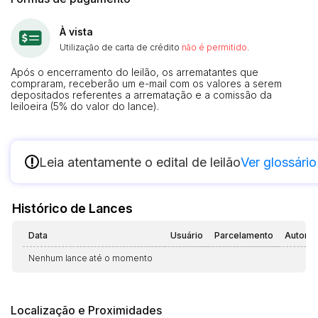
À vista
Utilização de carta de crédito
não é permitido
.
Após o encerramento do leilão, os arrematantes que
compraram, receberão um e-mail com os valores a serem
depositados referentes a arrematação e a comissão da
leiloeira (5% do valor do lance).
!
Leia atentamente o edital de leilão
Ver glossário
Histórico de Lances
Data
Usuário
Parcelamento
Automá
Nenhum lance até o momento
Localização e Proximidades