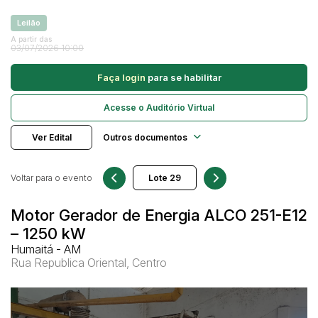
Caminhonetes
Leilão
Carros
A partir das
Pesquisar
03/07/2026 10:00
Máquina Varredeira
Faça login
para se habilitar
Motos
Pá Carregadeira
Acesse o Auditório Virtual
SUV
Ver Edital
Outros documentos
Utilitário & furgão
Voltar para o evento
Motor Gerador de Energia ALCO 251-E12
– 1250 kW
Humaitá - AM
Rua Republica Oriental, Centro