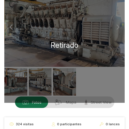
Fotos
Mapa
Street View
324
visitas
0
participantes
0
lances