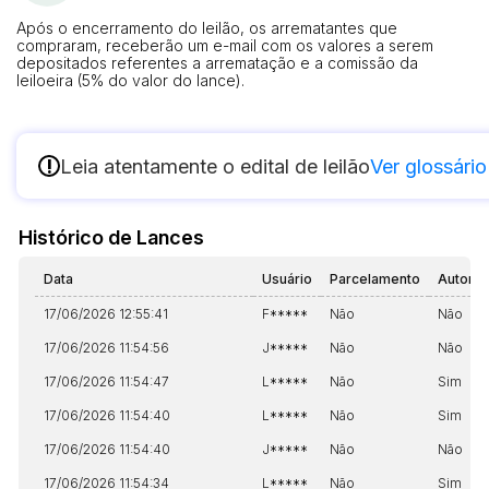
Após o encerramento do leilão, os arrematantes que
compraram, receberão um e-mail com os valores a serem
depositados referentes a arrematação e a comissão da
leiloeira (5% do valor do lance).
!
Leia atentamente o edital de leilão
Ver glossário
Histórico de Lances
Data
Usuário
Parcelamento
Automá
17/06/2026 12:55:41
F*****
Não
Não
17/06/2026 11:54:56
J*****
Não
Não
17/06/2026 11:54:47
L*****
Não
Sim
17/06/2026 11:54:40
L*****
Não
Sim
17/06/2026 11:54:40
J*****
Não
Não
17/06/2026 11:54:34
L*****
Não
Sim