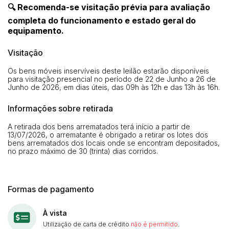
🔍 Recomenda-se visitação prévia para avaliação
completa do funcionamento e estado geral do
equipamento.
Visitação
Os bens móveis inservíveis deste leilão estarão disponíveis
para visitação presencial no período de 22 de Junho a 26 de
Junho de 2026, em dias úteis, das 09h às 12h e das 13h às 16h.
Informações sobre retirada
Habilite-se para efetuar lances ou
Histórico de Propostas
propostas
A retirada dos bens arrematados terá início a partir de
Envie sua Proposta
13/07/2026, o arrematante é obrigado a retirar os lotes dos
bens arrematados dos locais onde se encontram depositados,
(Art. 895, CPC)
Data
Usuário
Valor
no prazo máximo de 30 (trinta) dias corridos.
14/04/2025 18:43:11
TIAGOFELIPE
R$ 1,00
Clique aqui para fazer login
14/04/2025 18:43:11
TIAGOFELIPE
R$ 1,00
Formas de pagamento
14/04/2025 18:43:11
TIAGOFELIPE
R$ 1,00
À vista
Utilização de carta de crédito
não é permitido
.