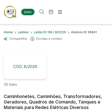
Entrar
Criar conta
Entrar
Site
Busca por palavra-chave
Home
Leilões
Leilão ID 156 / 8/2026
Anúncio ID 36841
Agenda
Home
Compartilhe
Dúvidas e contato
Quem Somos
Quem Somos
Categoria
Subcategoria
Eventos
Contato
Fale Conosco
Busca por categoria
Estados
Cidade
COD. 8/2026
Diversos
Bens diversos
Imóveis
Bairro
Comitente
30 lotes
Terreno
Materiais/Equipamentos
Caminhonetes, Caminhões, Transformadores,
Sucata Ferrosa
Judiciais
Extrajudiciais
Geradores, Quadros de Comando, Tanques e
Faixa de valor
Veículos
Materiais para Redes Elétricas Diversos
Ambulância
R$
R$
até