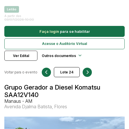
Caminhonetes
Leilão
Carros
A partir das
Pesquisar
03/07/2026 10:00
Máquina Varredeira
Faça login
para se habilitar
Motos
Pá Carregadeira
Acesse o Auditório Virtual
SUV
Ver Edital
Outros documentos
Utilitário & furgão
Voltar para o evento
Grupo Gerador a Diesel Komatsu
SAA12V140
Manaus - AM
Avenida Djalma Batista, Flores