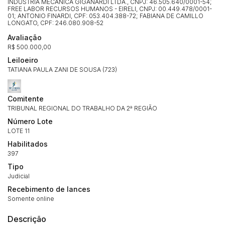
INDUSTRIA MECANICA GIGANARDI LTDA., CNPJ: 46.505.640/0001-54;
FREE LABOR RECURSOS HUMANOS - EIRELI, CNPJ: 00.449.478/0001-
01; ANTONIO FINARDI, CPF: 053.404.388-72; FABIANA DE CAMILLO
LONGATO, CPF: 246.080.908-52
Avaliação
R$ 500.000,00
Leiloeiro
TATIANA PAULA ZANI DE SOUSA (723)
Comitente
TRIBUNAL REGIONAL DO TRABALHO DA 2ª REGIÃO
Número Lote
LOTE 11
Habilitados
397
Tipo
Judicial
Recebimento de lances
Somente online
Descrição