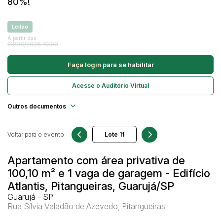
80%!
Caminhonetes
Carros
Leilão
Pesquisar
A partir das
Máquina Varredeira
23/06/2026 10:00
Motos
Faça login
para se habilitar
Pá Carregadeira
SUV
Acesse o Auditório Virtual
Utilitário & furgão
Outros documentos
Voltar para o evento
Apartamento com área privativa de
100,10 m² e 1 vaga de garagem - Edifício
Atlantis, Pitangueiras, Guarujá/SP
Guarujá - SP
Rua Sílvia Valadão de Azevedo, Pitangueiras