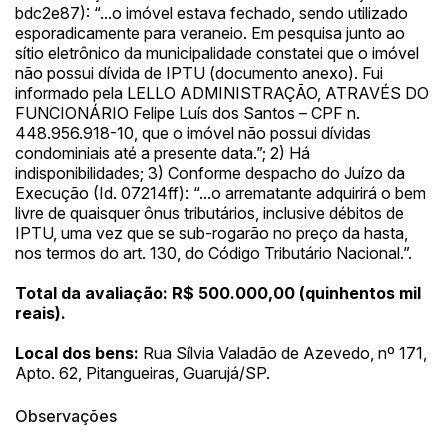
bdc2e87): “...o imóvel estava fechado, sendo utilizado
esporadicamente para veraneio. Em pesquisa junto ao
sítio eletrônico da municipalidade constatei que o imóvel
não possui dívida de IPTU (documento anexo). Fui
informado pela LELLO ADMINISTRAÇÃO, ATRAVÉS DO
Habilite-se para efetuar lances ou
FUNCIONÁRIO Felipe Luís dos Santos – CPF n.
Histórico de Propostas
propostas
Envie sua Proposta
448.956.918-10, que o imóvel não possui dívidas
condominiais até a presente data.”; 2) Há
(Art. 895, CPC)
Data
Usuário
Valor
indisponibilidades; 3) Conforme despacho do Juízo da
14/04/2025 18:43:11
TIAGOFELIPE
R$ 1,00
Execução (Id. 07214ff): “...o arrematante adquirirá o bem
Clique aqui para fazer login
livre de quaisquer ônus tributários, inclusive débitos de
14/04/2025 18:43:11
TIAGOFELIPE
R$ 1,00
IPTU, uma vez que se sub-rogarão no preço da hasta,
14/04/2025 18:43:11
TIAGOFELIPE
R$ 1,00
nos termos do art. 130, do Código Tributário Nacional.”.
Total da avaliação: R$ 500.000,00 (quinhentos mil
reais).
Local dos bens:
Rua Sílvia Valadão de Azevedo, nº 171,
Apto. 62, Pitangueiras, Guarujá/SP.
Observações