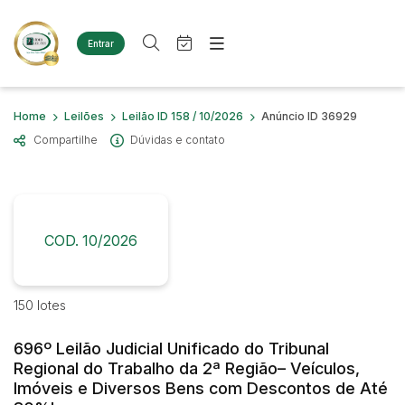
Entrar
Criar conta
Entrar
Site
Busca por palavra-chave
Home
Leilões
Leilão ID 158 / 10/2026
Anúncio ID 36929
Agenda
Home
Compartilhe
Dúvidas e contato
Quem Somos
Quem Somos
Categoria
Subcategoria
Eventos
Contato
Fale Conosco
Busca por categoria
Estados
Cidade
COD. 10/2026
Diversos
Bens diversos
Imóveis
Bairro
Comitente
150 lotes
Terreno
Materiais/Equipamentos
696º Leilão Judicial Unificado do Tribunal
Sucata Ferrosa
Judiciais
Extrajudiciais
Regional do Trabalho da 2ª Região– Veículos,
Faixa de valor
Veículos
Imóveis e Diversos Bens com Descontos de Até
Ambulância
R$
R$
até