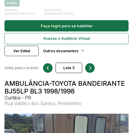
Leilão
Caminhonetes
Abertura
Fechamento
02/06/2026 10:00
17/06/2026 10:00
Carros
Pesquisar
Máquina Varredeira
Faça login
para se habilitar
Motos
Acesse o Auditório Virtual
Pá Carregadeira
SUV
Ver Edital
Outros documentos
Utilitário & furgão
Voltar para o evento
AMBULÂNCIA-TOYOTA BANDEIRANTE
BJ55LP BL3 1998/1998
Curitiba - PR
Rua Valdeci dos Santos, Pinheirinho