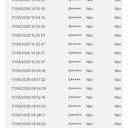
17/06/2026 10:05:42
B*****
Não
Não
17/06/2026 10:04:14
N*****
Não
Não
17/06/2026 10:03:05
B*****
Não
Não
17/06/2026 10:02:53
N*****
Não
Não
17/06/2026 10:02:47
B*****
Não
Não
17/06/2026 10:02:37
N*****
Não
Não
Habilite-se para efetuar lances ou
17/06/2026 10:02:07
B*****
Não
Não
Histórico de Propostas
propostas
Envie sua Proposta
17/06/2026 09:58:18
N*****
Não
Não
(Art. 895, CPC)
Data
Usuário
Valor
17/06/2026 09:57:22
E*****
Não
Não
14/04/2025 18:43:11
TIAGOFELIPE
R$ 1,00
17/06/2026 09:54:39
N*****
Não
Não
Clique aqui para fazer login
14/04/2025 18:43:11
TIAGOFELIPE
R$ 1,00
17/06/2026 09:52:45
S*****
Não
Não
14/04/2025 18:43:11
TIAGOFELIPE
R$ 1,00
17/06/2026 09:50:30
B*****
Não
Não
17/06/2026 09:48:11
N*****
Não
Não
17/06/2026 09:39:25
N*****
Não
Não