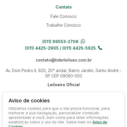
Contato
Fale Conosco
Trabalhe Conosco
(011) 99553-2706
(011) 4425-2905 / (011) 4425-5925
contato@liderleiloes.com.br
Av. Dom Pedro II, 620, 20° andar, Bairro Jardim, Santo André -
SP
CEP 09080-000
Leiloeiro Oficial
Aviso de cookies
Utilizamos cookies para que o site possa funcionar, para
melhorar a sua navegação, personalizar conteúdo
apresentado a você, bem como para obter informações
© 2026-present - Todos os direitos reservados
estatísticas sobre o uso do site. Saiba mais no
Aviso de
Política de Privacidade
Cookies