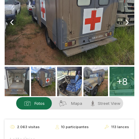
+8
Fotos
Mapa
Street View
2.063
visitas
10
participantes
113
lances