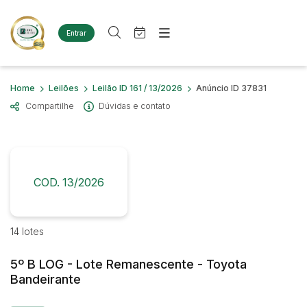
Entrar
Criar conta
Entrar
Site
Busca por palavra-chave
Home
Leilões
Leilão ID 161 / 13/2026
Anúncio ID 37831
Agenda
Home
Compartilhe
Dúvidas e contato
Quem Somos
Quem Somos
Categoria
Subcategoria
Eventos
Contato
Fale Conosco
Busca por categoria
Estados
Cidade
COD. 13/2026
Diversos
Bens diversos
Imóveis
Bairro
Comitente
14 lotes
Terreno
Materiais/Equipamentos
5º B LOG - Lote Remanescente - Toyota
Sucata Ferrosa
Judiciais
Extrajudiciais
Bandeirante
Faixa de valor
Veículos
Ambulância
R$
R$
até