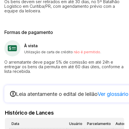
Os bens devem ser retirados em até 30 dias, no 5º Batalhão
Logístico em Curitiba/PR, com agendamento prévio com a
equipe da leiloeira.
Formas de pagamento
À vista
Utilização de carta de crédito
não é permitido
.
O arrematante deve pagar 5% de comissão em até 24h e
entregar os bens da permuta em até 60 dias úteis, conforme a
lista recebida.
!
Leia atentamente o edital de leilão
Ver glossário
Histórico de Lances
Data
Usuário
Parcelamento
Automá