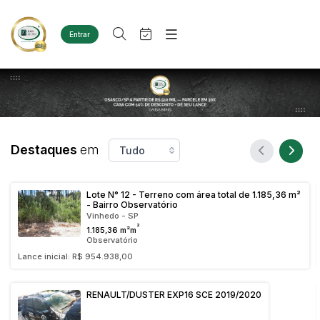
Entrar
Criar conta
Entrar
Site
Busca por palavra-chave
Agenda
Home
Quem Somos
Quem Somos
Categoria
Subcategoria
Eventos
Contato
Destaques
em
Fale Conosco
Busca por categoria
Estados
Cidade
Diversos
Lote N° 12 - Terreno com área total de 1.185,36 m²
- Bairro Observatório
Bens diversos
Vinhedo - SP
Imóveis
²
1.185,36 m²m
Bairro
Comitente
Terreno
Observatório
Lance inicial: R$ 954.938,00
Materiais/Equipamentos
Sucata Ferrosa
Judiciais
Extrajudiciais
Faixa de valor
RENAULT/DUSTER EXP16 SCE 2019/2020
Veículos
Ambulância
R$
R$
até