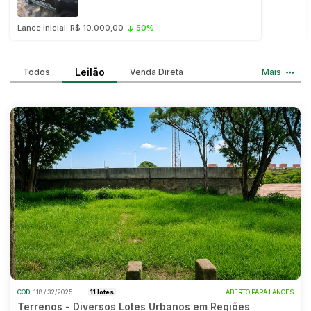
Caminhonetes
Lance inicial: R$ 10.000,00
50%
Carros
Pesquisar
Máquina Varredeira
Leilão
Todos
Venda Direta
Mais
Motos
Pá Carregadeira
SUV
Utilitário & furgão
COD.
118 / 32/2025
11 lotes
ABERTO PARA LANCES
Terrenos - Diversos Lotes Urbanos em Regiões