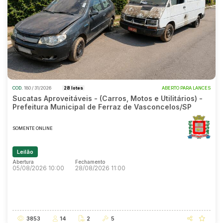
COD.
180 / 31/2026
28 lotes
ABERTO PARA LANCES
Sucatas Aproveitáveis - (Carros, Motos e Utilitários) -
Prefeitura Municipal de Ferraz de Vasconcelos/SP
SOMENTE ONLINE
Leilão
Abertura
Fechamento
05/08/2026 10:00
28/08/2026 11:00
Abertura
Fechamento
05/08/2026 10:00
28/08/2026 11:00
3853
14
2
5