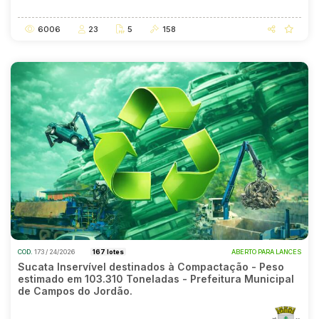
15/07/2026 09:00
13/08/2026 11:00
6006
23
5
158
COD.
173 / 24/2026
167 lotes
ABERTO PARA LANCES
Sucata Inservível destinados à Compactação - Peso
estimado em 103.310 Toneladas - Prefeitura Municipal
de Campos do Jordão.