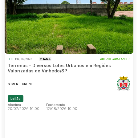
Caminhonetes
Carros
Pesquisar
Máquina Varredeira
Motos
Pá Carregadeira
SUV
COD.
118 / 32/2025
11 lotes
ABERTO PARA LANCES
Utilitário & furgão
Terrenos - Diversos Lotes Urbanos em Regiões
Valorizadas de Vinhedo/SP
SOMENTE ONLINE
Leilão
Abertura
Fechamento
20/07/2026 10:00
12/08/2026 10:00
Abertura
Fechamento
20/07/2026 10:00
12/08/2026 10:00