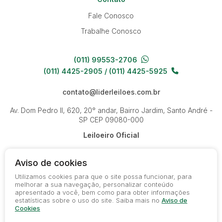
Fale Conosco
Trabalhe Conosco
(011) 99553-2706
(011) 4425-2905 / (011) 4425-5925
contato@liderleiloes.com.br
Av. Dom Pedro II, 620, 20° andar, Bairro Jardim, Santo André -
SP
CEP 09080-000
Leiloeiro Oficial
Aviso de cookies
Utilizamos cookies para que o site possa funcionar, para
melhorar a sua navegação, personalizar conteúdo
apresentado a você, bem como para obter informações
© 2026-present - Todos os direitos reservados
estatísticas sobre o uso do site. Saiba mais no
Aviso de
Política de Privacidade
Cookies
Termos de Uso