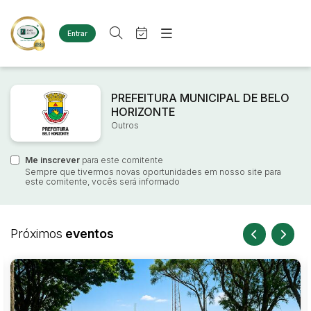
Entrar
Criar conta
Entrar
Site
Busca por palavra-chave
Agenda
PREFEITURA MUNICIPAL DE BELO
Home
HORIZONTE
Quem Somos
Quem Somos
Outros
Categoria
Subcategoria
Eventos
Contato
Fale Conosco
Me inscrever
Busca por categoria
para este comitente
Sempre que tivermos novas oportunidades em nosso site para
Estados
Cidade
este comitente, vocês será informado
Diversos
Bens diversos
Imóveis
Bairro
Comitente
Próximos
eventos
Terreno
Materiais/Equipamentos
Sucata Ferrosa
Judiciais
Extrajudiciais
Faixa de valor
Veículos
Ambulância
R$
R$
até