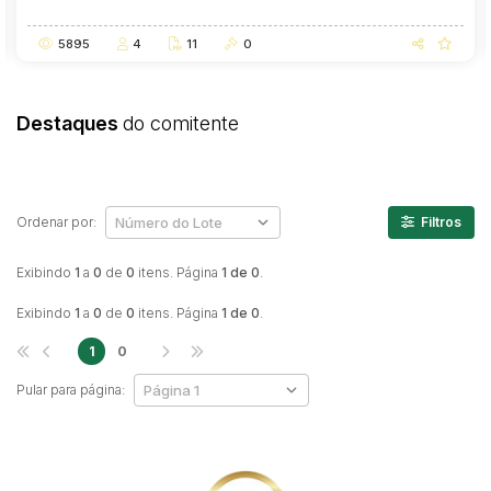
5895
4
11
0
Destaques
do comitente
Ordenar por:
Filtros
Exibindo
1
a
0
de
0
itens. Página
1 de 0
.
Exibindo
1
a
0
de
0
itens. Página
1 de 0
.
1
0
Pular para página: