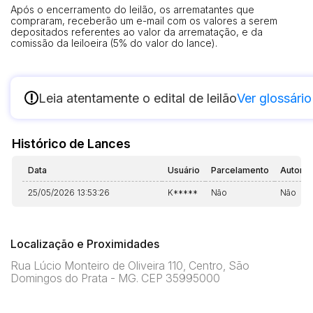
Após o encerramento do leilão, os arrematantes que
compraram, receberão um e-mail com os valores a serem
depositados referentes ao valor da arrematação, e da
comissão da leiloeira (5% do valor do lance).
!
Leia atentamente o edital de leilão
Ver glossário
Histórico de Lances
Data
Usuário
Parcelamento
Automá
25/05/2026 13:53:26
K*****
Não
Não
Localização e Proximidades
Rua Lúcio Monteiro de Oliveira 110, Centro, São
Domingos do Prata - MG. CEP 35995000