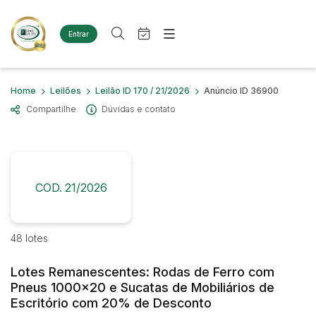
Entrar
Criar conta
Entrar
Site
Busca por palavra-chave
Home
Leilões
Leilão ID 170 / 21/2026
Anúncio ID 36900
Agenda
Home
Compartilhe
Dúvidas e contato
Quem Somos
Quem Somos
Categoria
Subcategoria
Eventos
Contato
Fale Conosco
Busca por categoria
Estados
Cidade
COD. 21/2026
Diversos
Bens diversos
Imóveis
Bairro
Comitente
48 lotes
Terreno
Materiais/Equipamentos
Lotes Remanescentes: Rodas de Ferro com
Sucata Ferrosa
Judiciais
Extrajudiciais
Pneus 1000x20 e Sucatas de Mobiliários de
Faixa de valor
Veículos
Escritório com 20% de Desconto
Ambulância
R$
R$
até