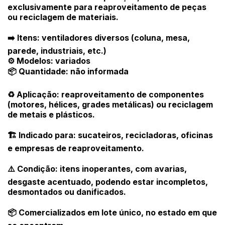
Habilite-se para efetuar lances ou
exclusivamente para reaproveitamento de peças
Histórico de Propostas
propostas
ou reciclagem de materiais.
Envie sua Proposta
(Art. 895, CPC)
Data
Usuário
Valor
➡️ Itens: ventiladores diversos (coluna, mesa,
parede, industriais, etc.)
14/04/2025 18:43:11
TIAGOFELIPE
R$ 1,00
⚙️ Modelos: variados
Clique aqui para fazer login
14/04/2025 18:43:11
TIAGOFELIPE
R$ 1,00
📦 Quantidade: não informada
14/04/2025 18:43:11
TIAGOFELIPE
R$ 1,00
♻️ Aplicação: reaproveitamento de componentes
(motores, hélices, grades metálicas) ou reciclagem
de metais e plásticos.
🏗️ Indicado para: sucateiros, recicladoras, oficinas
e empresas de reaproveitamento.
⚠️ Condição: itens inoperantes, com avarias,
desgaste acentuado, podendo estar incompletos,
desmontados ou danificados.
📦 Comercializados em lote único, no estado em que