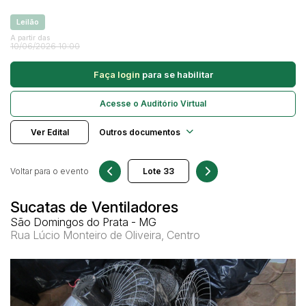
Caminhonetes
Leilão
Carros
A partir das
Pesquisar
10/06/2026 10:00
Máquina Varredeira
Faça login
para se habilitar
Motos
Pá Carregadeira
Acesse o Auditório Virtual
SUV
Ver Edital
Outros documentos
Utilitário & furgão
Voltar para o evento
Sucatas de Ventiladores
São Domingos do Prata - MG
Rua Lúcio Monteiro de Oliveira, Centro