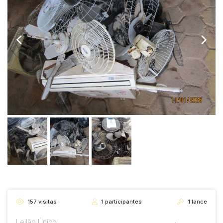
157
visitas
1
participantes
1
lance
Leilão Único